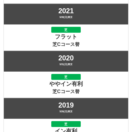
2021
5/30(日)東京
芝
フラット
芝Cコース替
2020
5/31(日)東京
芝
ややイン有利
芝Cコース替
2019
5/26(日)東京
芝
イン有利