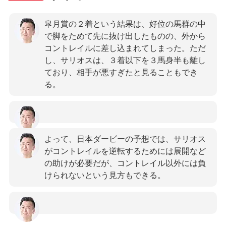
皐月賞の２着という結果は、好位の馬群の中
で脚をためて先に抜け出したものの、外から
コントレイルに差し込まれてしまった。ただ
し、サリオスは、３着以下を３馬身半も離し
ており、相手が悪すぎたと見ることもでき
る。
よって、日本ダービーの予想では、サリオス
がコントレイルを逆転するためには展開など
の助けが必要だが、コントレイル以外には負
けられないという見方もできる。