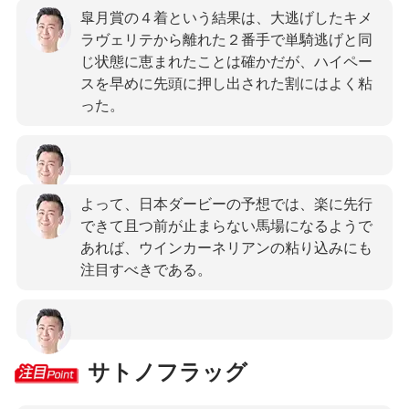
皐月賞の４着という結果は、大逃げしたキメ
ラヴェリテから離れた２番手で単騎逃げと同
じ状態に恵まれたことは確かだが、ハイペー
スを早めに先頭に押し出された割にはよく粘
った。
よって、日本ダービーの予想では、楽に先行
できて且つ前が止まらない馬場になるようで
あれば、ウインカーネリアンの粘り込みにも
注目すべきである。
サトノフラッグ