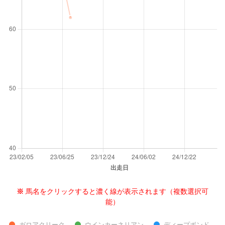
※
馬名をクリックすると濃く線が表示されます（複数選択可
能）
ガロアクリーク
ウインカーネリアン
ディープボンド