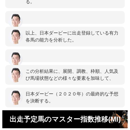
る。
以上、日本ダービーに出走登録している有力
各馬の能力を分析した。
この分析結果に、展開、調教、枠順、人気及
び馬場状態などの様々な要素を加味して、
日本ダービー（２０２０年）の最終的な予想
を決断する。
出走予定馬のマスター指数推移(MI)