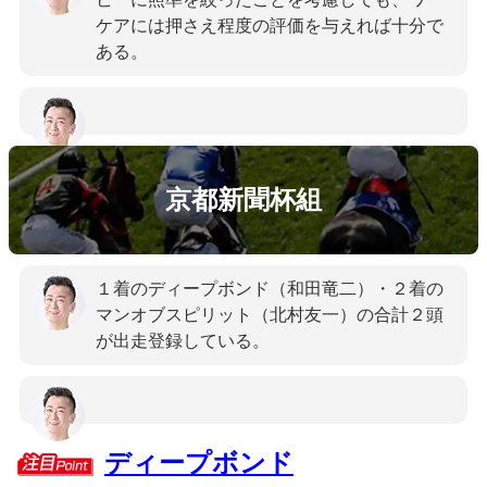
ケアには押さえ程度の評価を与えれば十分で
ある。
京都新聞杯組
１着のディープボンド（和田竜二）・２着の
マンオブスピリット（北村友一）の合計２頭
が出走登録している。
ディープボンド