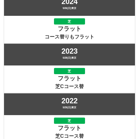
2024
5/26(日)東京
芝
フラット
コース替りもフラット
2023
5/28(日)東京
芝
フラット
芝Cコース替
2022
5/29(日)東京
芝
フラット
芝Cコース替