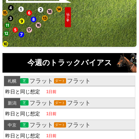
今週のトラックバイアス
フラット
フラット
札幌
芝
ダート
昨日と同じ想定
1日前
フラット
フラット
新潟
芝
ダート
昨日と同じ想定
1日前
フラット
フラット
中京
芝
ダート
昨日と同じ想定
1日前