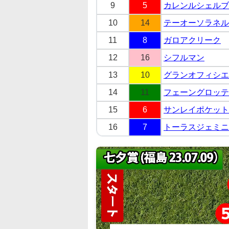
9
5
カレンルシェルブ
10
14
テーオーソラネル
11
8
ガロアクリーク
12
16
シフルマン
13
10
グランオフィシエ
14
11
フェーングロッテ
15
6
サンレイポケット
16
7
トーラスジェミニ