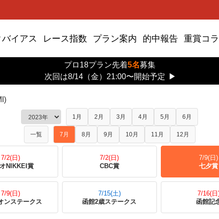
クバイアス
レース指数
プラン案内
的中報告
重賞コラ
プロ18プラン先着
5名
募集
七夕賞
次回は8/14（金）21:00〜開始予定
▶
I)
1月
2月
3月
4月
5月
6月
一覧
7月
8月
9月
10月
11月
12月
7/2(日)
7/2(日)
7/9(日)
オNIKKEI賞
CBC賞
七夕賞
7/9(日)
7/15(土)
7/16(日
オンステークス
函館2歳ステークス
函館記