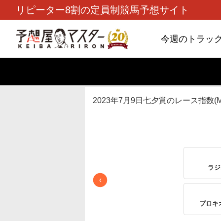
リピーター8割の定員制競馬予想サイト
今週のトラッ
TOP
>
レース指数
> 2023年7月9日
2023年7月9日七夕賞のレース指数(M
ラジ
‹
プロキ