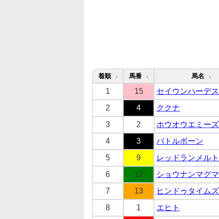
着順
馬番
馬名
↕
↕
↕
1
15
セイウンハーデス
2
4
ククナ
3
2
ホウオウエミーズ
4
3
バトルボーン
5
9
レッドランメルト
6
12
ショウナンマグマ
7
13
ヒンドゥタイムズ
8
1
エヒト