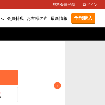
無料会員登録
ログイン
予想購入
ム
会員特典
お客様の声
最新情報
7/23(日)
7/30(日)
中京記念
アイビスサマーダッシュ
›
)
念